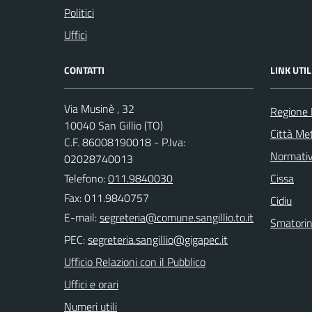
Politici
Uffici
CONTATTI
LINK UTIL
Via Musinè , 32
Regione
10040 San Gillio (TO)
Città Met
C.F. 86008190018 - P.Iva:
Normati
02028740013
Telefono:
011.9840030
Cissa
Fax: 011.9840757
Cidiu
E-mail:
Smatori
PEC:
Ufficio Relazioni con il Pubblico
Uffici e orari
Numeri utili