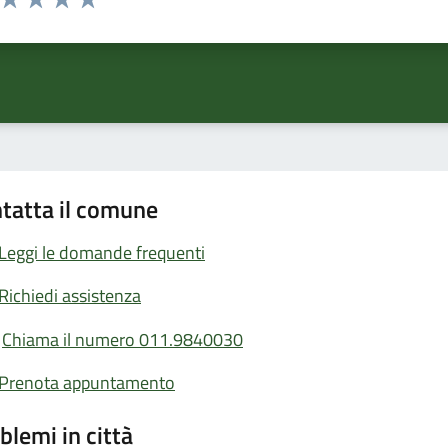
ta 1 stelle su 5
Valuta 2 stelle su 5
Valuta 3 stelle su 5
Valuta 4 stelle su 5
Valuta 5 stelle su 5
tatta il comune
Leggi le domande frequenti
Richiedi assistenza
Chiama il numero 011.9840030
Prenota appuntamento
blemi in città