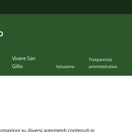
o
Vivere San
Trasparenza
Gillio
Istruzione
amministrativa
ormazioni su diversi argomenti contenuti in