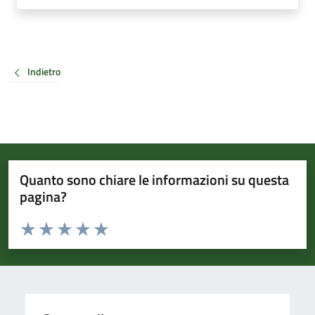
Indietro
Quanto sono chiare le informazioni su questa
pagina?
Valuta da 1 a 5 stelle la pagina
Valuta 1 stelle su 5
Valuta 2 stelle su 5
Valuta 3 stelle su 5
Valuta 4 stelle su 5
Valuta 5 stelle su 5