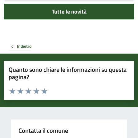
Tutte le novità
Indietro
Quanto sono chiare le informazioni su questa
pagina?
Valuta da 1 a 5 stelle la pagina
Valuta 1 stelle su 5
Valuta 2 stelle su 5
Valuta 3 stelle su 5
Valuta 4 stelle su 5
Valuta 5 stelle su 5
Contatta il comune