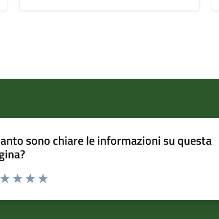
anto sono chiare le informazioni su questa
gina?
a da 1 a 5 stelle la pagina
ta 1 stelle su 5
Valuta 2 stelle su 5
Valuta 3 stelle su 5
Valuta 4 stelle su 5
Valuta 5 stelle su 5