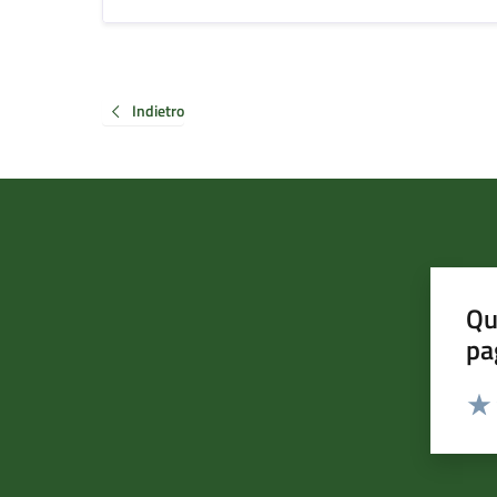
Indietro
Qu
pa
Valut
Valu