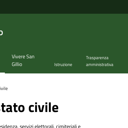
o
Vivere San
Trasparenza
Gillio
Istruzione
amministrativa
ivile
tato civile
denza, servizi elettorali, cimiteriali e