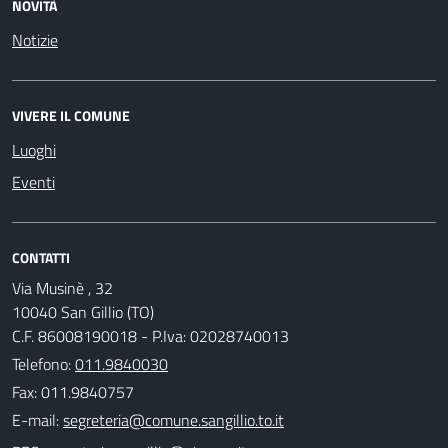
NOVITÀ
Notizie
VIVERE IL COMUNE
Luoghi
Eventi
CONTATTI
Via Musinè , 32
10040 San Gillio (TO)
C.F. 86008190018 - P.Iva: 02028740013
Telefono:
011.9840030
Fax: 011.9840757
E-mail: