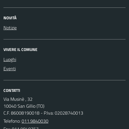
NOVITÀ
Notizie
VIVERE IL COMUNE
Luoghi
Eventi
CONTATTI
Via Musinè , 32
10040 San Gillio (TO)
C.F. 86008190018 - P.Iva: 02028740013
Telefono:
011.9840030
Fax: 011.9840757