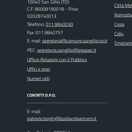
10040 San Gillio (TO)
Città Met
C.F. 86008190018 - P.Iva:
Normati
02028740013
Telefono:
011.9840030
Cissa
Fax: 011.9840757
Cidiu
E-mail:
Smatori
PEC:
Ufficio Relazioni con il Pubblico
Uffici e orari
Numeri utili
CONTATTI D.P.O.
E-mail: