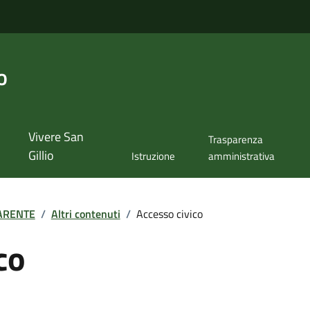
o
Vivere San
Trasparenza
Gillio
Istruzione
amministrativa
ARENTE
/
Altri contenuti
/
Accesso civico
co