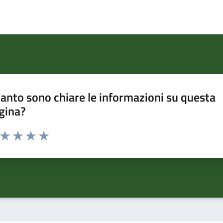
anto sono chiare le informazioni su questa
gina?
a da 1 a 5 stelle la pagina
ta 1 stelle su 5
Valuta 2 stelle su 5
Valuta 3 stelle su 5
Valuta 4 stelle su 5
Valuta 5 stelle su 5