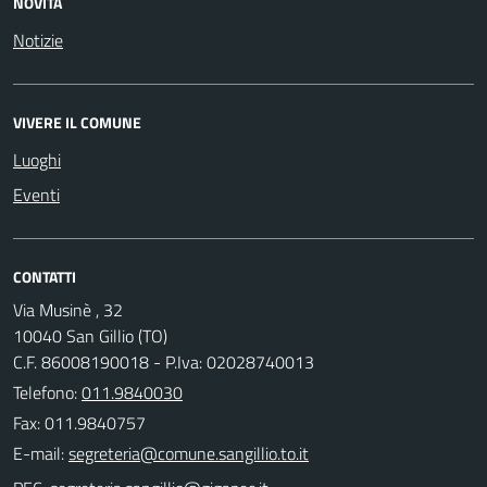
NOVITÀ
Notizie
VIVERE IL COMUNE
Luoghi
Eventi
CONTATTI
Via Musinè , 32
10040 San Gillio (TO)
C.F. 86008190018 - P.Iva: 02028740013
Telefono:
011.9840030
Fax: 011.9840757
E-mail: