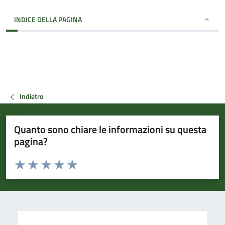
INDICE DELLA PAGINA
Indietro
Quanto sono chiare le informazioni su questa
pagina?
Valuta da 1 a 5 stelle la pagina
Valuta 1 stelle su 5
Valuta 2 stelle su 5
Valuta 3 stelle su 5
Valuta 4 stelle su 5
Valuta 5 stelle su 5