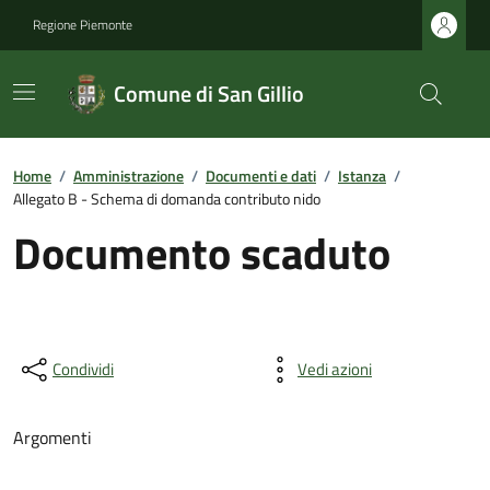
Regione Piemonte
Comune di San Gillio
Home
/
Amministrazione
/
Documenti e dati
/
Istanza
/
Allegato B - Schema di domanda contributo nido
Documento scaduto
Condividi
Vedi azioni
Argomenti