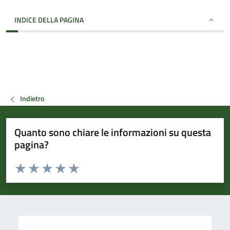
INDICE DELLA PAGINA
Indietro
Quanto sono chiare le informazioni su questa
pagina?
Valuta da 1 a 5 stelle la pagina
Valuta 1 stelle su 5
Valuta 2 stelle su 5
Valuta 3 stelle su 5
Valuta 4 stelle su 5
Valuta 5 stelle su 5