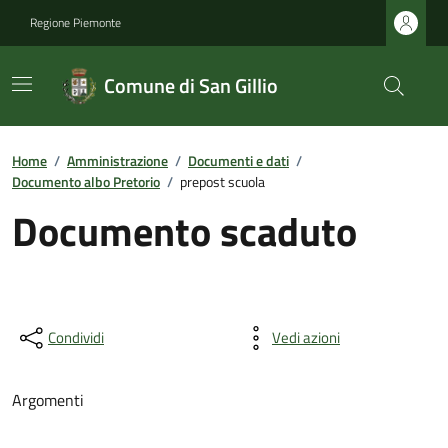
Regione Piemonte
Comune di San Gillio
Home
/
Amministrazione
/
Documenti e dati
/
Documento albo Pretorio
/
prepost scuola
Documento scaduto
Condividi
Vedi azioni
Argomenti