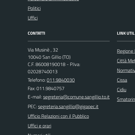
Politici
Uffici
CONTATTI
LINK UTIL
Via Musinè , 32
Regione
10040 San Gillio (TO)
Città Met
C.F. 86008190018 - P.Iva:
Normati
02028740013
Telefono:
011.9840030
Cissa
Fax: 011.9840757
Cidiu
E-mail:
Smatori
PEC:
Ufficio Relazioni con il Pubblico
Uffici e orari