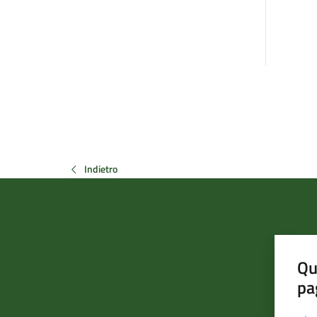
Indietro
Qu
pa
Valut