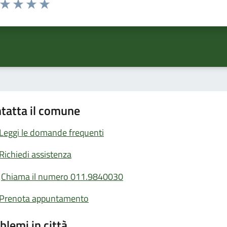
ta 1 stelle su 5
Valuta 2 stelle su 5
Valuta 3 stelle su 5
Valuta 4 stelle su 5
Valuta 5 stelle su 5
tatta il comune
Leggi le domande frequenti
Richiedi assistenza
Chiama il numero 011.9840030
Prenota appuntamento
blemi in città