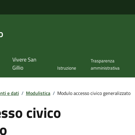
o
Vivere San
Trasparenza
Gillio
Istruzione
amministrativa
ti e dati
/
Modulistica
/
Modulo accesso civico generalizzato
sso civico
to