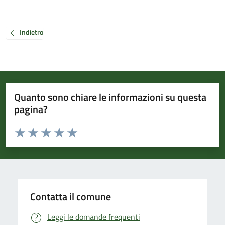
Indietro
Quanto sono chiare le informazioni su questa
pagina?
Valuta da 1 a 5 stelle la pagina
Valuta 1 stelle su 5
Valuta 2 stelle su 5
Valuta 3 stelle su 5
Valuta 4 stelle su 5
Valuta 5 stelle su 5
Contatta il comune
Leggi le domande frequenti