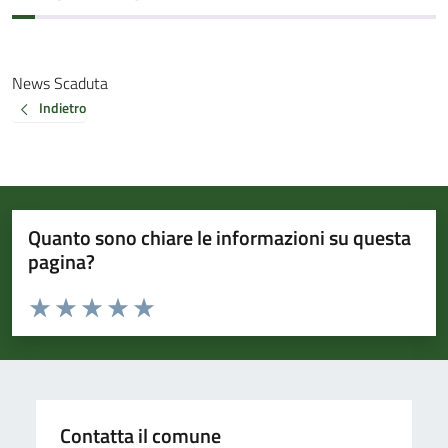
News Scaduta
Indietro
Quanto sono chiare le informazioni su questa
pagina?
Valuta da 1 a 5 stelle la pagina
Valuta 1 stelle su 5
Valuta 2 stelle su 5
Valuta 3 stelle su 5
Valuta 4 stelle su 5
Valuta 5 stelle su 5
Contatta il comune