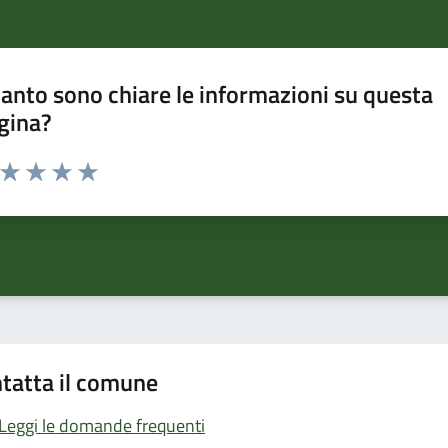
anto sono chiare le informazioni su questa
gina?
a da 1 a 5 stelle la pagina
ta 1 stelle su 5
Valuta 2 stelle su 5
Valuta 3 stelle su 5
Valuta 4 stelle su 5
Valuta 5 stelle su 5
tatta il comune
Leggi le domande frequenti