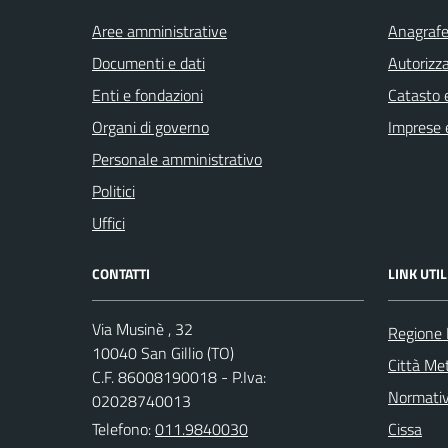
Aree amministrative
Anagrafe 
Documenti e dati
Autorizza
Enti e fondazioni
Catasto e
Organi di governo
Imprese 
Personale amministrativo
Politici
Uffici
CONTATTI
LINK UTIL
Via Musinè , 32
Regione
10040 San Gillio (TO)
Città Met
C.F. 86008190018 - P.Iva:
Normati
02028740013
Telefono:
011.9840030
Cissa