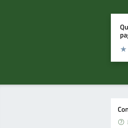
Qu
pa
Valut
Valu
Con