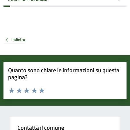
Indietro
Quanto sono chiare le informazioni su questa
pagina?
Valuta da 1 a 5 stelle la pagina
Valuta 1 stelle su 5
Valuta 2 stelle su 5
Valuta 3 stelle su 5
Valuta 4 stelle su 5
Valuta 5 stelle su 5
Contatta il comune