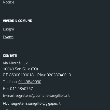
Notizie
VIVERE IL COMUNE
Luoghi
Eventi
CONTATTI
Via Musinè , 32
10040 San Gillio (TO)
C.F. 86008190018 - P.Iva: 02028740013
Telefono:
011.9840030
Fax: 011.9840757
E-mail:
PEC: