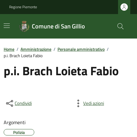
Regione Piemonte
Comune di San Gillio
Home
/
Amministrazione
/
Personale amministrativo
/
p.i. Brach Loieta Fabio
p.i. Brach Loieta Fabio
Condividi
Vedi azioni
Argomenti
Polizia