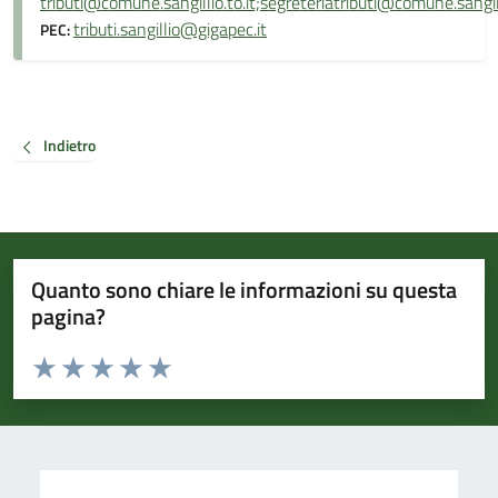
tributi@comune.sangillio.to.it;segreteriatributi@comune.sangilli
tributi.sangillio@gigapec.it
PEC:
Indietro
Quanto sono chiare le informazioni su questa
pagina?
Valuta da 1 a 5 stelle la pagina
Valuta 1 stelle su 5
Valuta 2 stelle su 5
Valuta 3 stelle su 5
Valuta 4 stelle su 5
Valuta 5 stelle su 5