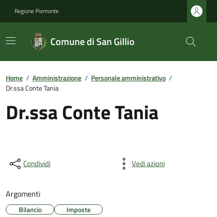
Regione Piemonte
Comune di San Gillio
Home
/
Amministrazione
/
Personale amministrativo
/
Dr.ssa Conte Tania
Dr.ssa Conte Tania
Condividi
Vedi azioni
Argomenti
Bilancio
Imposte