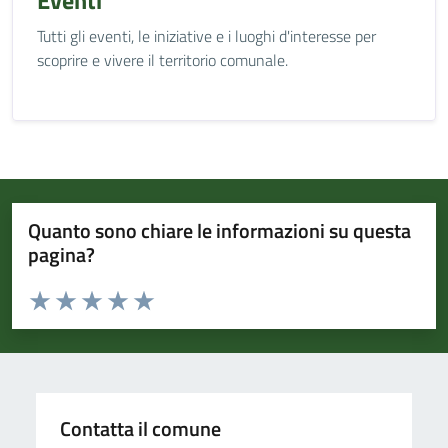
Eventi
Tutti gli eventi, le iniziative e i luoghi d'interesse per
scoprire e vivere il territorio comunale.
Quanto sono chiare le informazioni su questa
pagina?
Valuta da 1 a 5 stelle la pagina
Valuta 1 stelle su 5
Valuta 2 stelle su 5
Valuta 3 stelle su 5
Valuta 4 stelle su 5
Valuta 5 stelle su 5
Contatta il comune