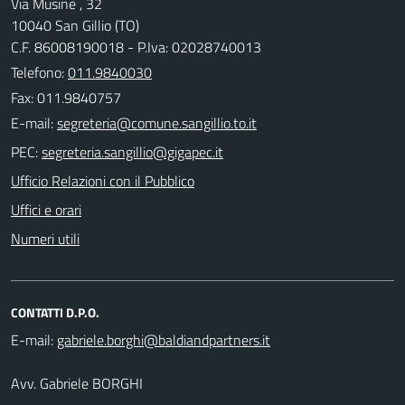
Via Musinè , 32
10040 San Gillio (TO)
C.F. 86008190018 - P.Iva: 02028740013
Telefono:
011.9840030
Fax: 011.9840757
E-mail:
PEC:
Ufficio Relazioni con il Pubblico
Uffici e orari
Numeri utili
CONTATTI D.P.O.
E-mail:
Avv. Gabriele BORGHI