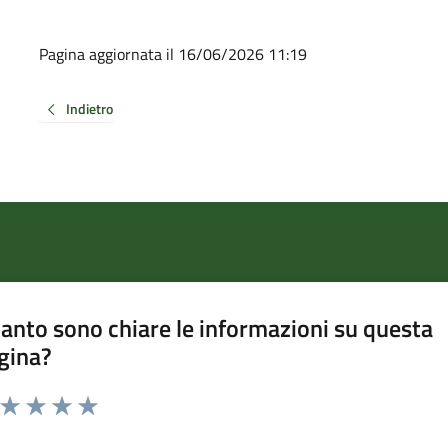
Pagina aggiornata il 16/06/2026 11:19
Indietro
anto sono chiare le informazioni su questa
gina?
a da 1 a 5 stelle la pagina
ta 1 stelle su 5
Valuta 2 stelle su 5
Valuta 3 stelle su 5
Valuta 4 stelle su 5
Valuta 5 stelle su 5