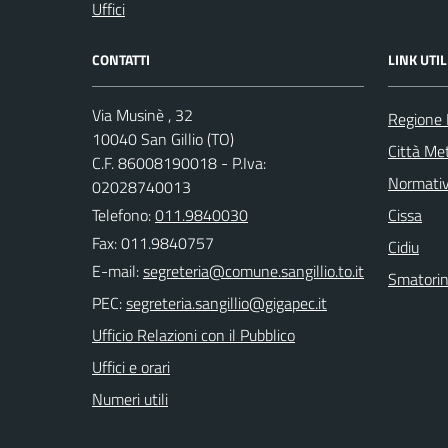
Uffici
CONTATTI
LINK UTIL
Via Musinè , 32
Regione
10040 San Gillio (TO)
Città Met
C.F. 86008190018 - P.Iva:
Normati
02028740013
Telefono:
011.9840030
Cissa
Fax: 011.9840757
Cidiu
E-mail:
Smatori
PEC:
Ufficio Relazioni con il Pubblico
Uffici e orari
Numeri utili