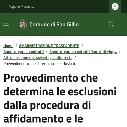
Regione Piemonte
Comune di San Gillio
Home
/
AMMINISTRAZIONE TRASPARENTE
/
Bandi di gara e contratti
/
Bandi di gara e contratti fino al 18 giug...
/
Atti delle amministrazioni aggiudicatrici...
/
Provvedimento che determina le esclusioni...
Provvedimento che
determina le esclusioni
dalla procedura di
affidamento e le