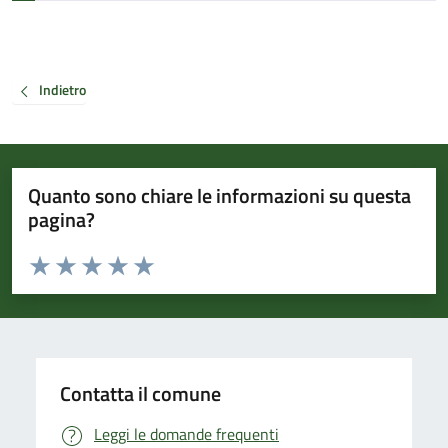
Indietro
Quanto sono chiare le informazioni su questa
pagina?
Valuta da 1 a 5 stelle la pagina
Valuta 1 stelle su 5
Valuta 2 stelle su 5
Valuta 3 stelle su 5
Valuta 4 stelle su 5
Valuta 5 stelle su 5
Contatta il comune
Leggi le domande frequenti