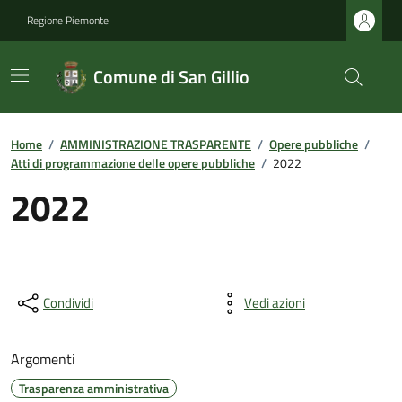
Regione Piemonte
Comune di San Gillio
Home
/
AMMINISTRAZIONE TRASPARENTE
/
Opere pubbliche
/
Atti di programmazione delle opere pubbliche
/
2022
2022
Condividi
Vedi azioni
Argomenti
Trasparenza amministrativa