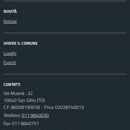
NOVITÀ
Notizie
VIVERE IL COMUNE
Luoghi
Eventi
CONTATTI
Via Musinè , 32
10040 San Gillio (TO)
C.F. 86008190018 - P.Iva: 02028740013
Telefono:
011.9840030
Fax: 011.9840757