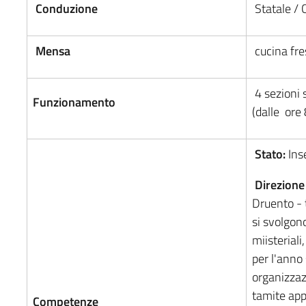
Conduzione
Statale /
Mensa
cucina fr
4 sezioni 
Funzionamento
(dalle ore 
Stato:
Inse
Direzione
Druento - 
si svolgon
miisterial
per l'anno 
organizzaz
tamite app
Competenze