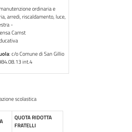
manutenzione ordinaria e
ia, arredi, riscaldamento, luce,
estra -
mensa Camst
educativa
cuola
: c/o Comune di San Gillio
.984.08.13 int.4
orazione scolastica
QUOTA RIDOTTA
A
FRATELLI