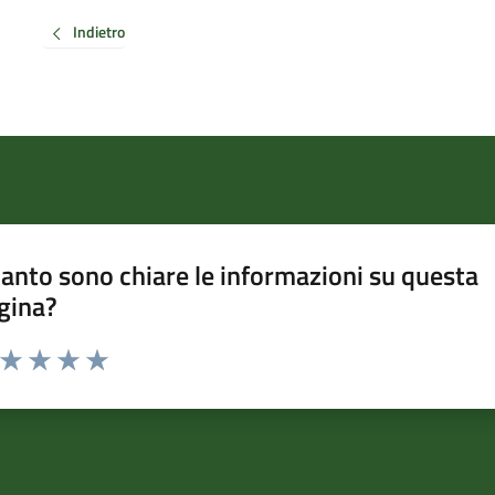
Indietro
anto sono chiare le informazioni su questa
gina?
a da 1 a 5 stelle la pagina
ta 1 stelle su 5
Valuta 2 stelle su 5
Valuta 3 stelle su 5
Valuta 4 stelle su 5
Valuta 5 stelle su 5