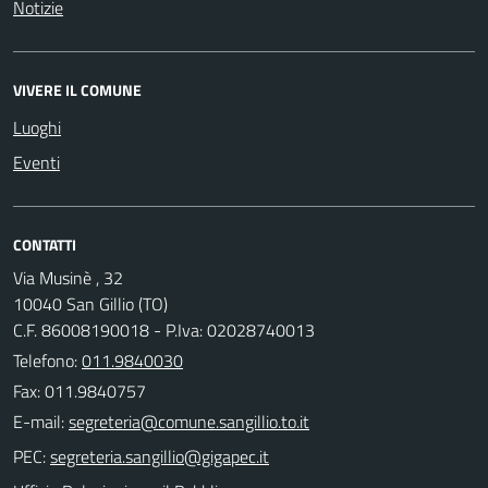
Notizie
VIVERE IL COMUNE
Luoghi
Eventi
CONTATTI
Via Musinè , 32
10040 San Gillio (TO)
C.F. 86008190018 - P.Iva: 02028740013
Telefono:
011.9840030
Fax: 011.9840757
E-mail:
PEC: