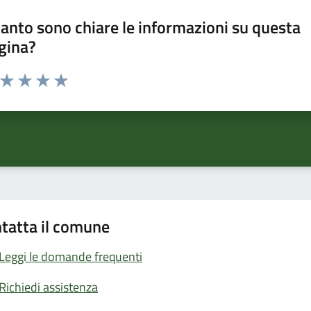
anto sono chiare le informazioni su questa
gina?
a da 1 a 5 stelle la pagina
ta 1 stelle su 5
Valuta 2 stelle su 5
Valuta 3 stelle su 5
Valuta 4 stelle su 5
Valuta 5 stelle su 5
tatta il comune
Leggi le domande frequenti
Richiedi assistenza