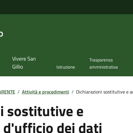
o
Vivere San
Trasparenza
Gillio
Istruzione
amministrativa
ARENTE
/
Attività e procedimenti
/
Dichiarazioni sostitutive e ac
i sostitutive e
d'ufficio dei dati