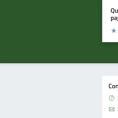
Qu
pa
Valut
Valu
Con