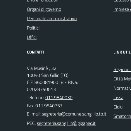
Organi di governo
Imprese 
Personale amministrativo
Politici
Uffici
CONTATTI
LINK UTIL
Via Musinè , 32
Regione
10040 San Gillio (TO)
Città Met
C.F. 86008190018 - P.Iva:
Normati
02028740013
Telefono:
011.9840030
Cissa
Fax: 011.9840757
Cidiu
E-mail:
Smatori
PEC: