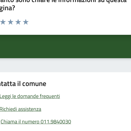
gina?
a da 1 a 5 stelle la pagina
ta 1 stelle su 5
Valuta 2 stelle su 5
Valuta 3 stelle su 5
Valuta 4 stelle su 5
Valuta 5 stelle su 5
tatta il comune
Leggi le domande frequenti
Richiedi assistenza
Chiama il numero 011.9840030