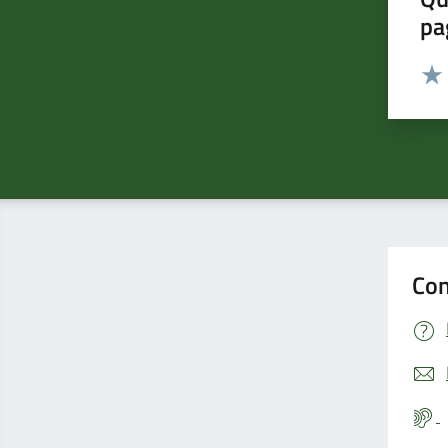
pa
Valut
Valu
Con