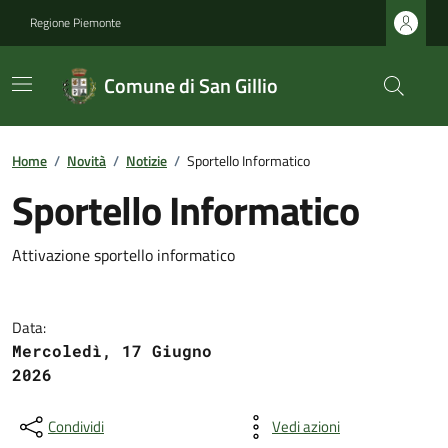
Regione Piemonte
Comune di San Gillio
Home
/
Novità
/
Notizie
/
Sportello Informatico
Sportello Informatico
Attivazione sportello informatico
Data:
Mercoledì, 17 Giugno
2026
Condividi
Vedi azioni