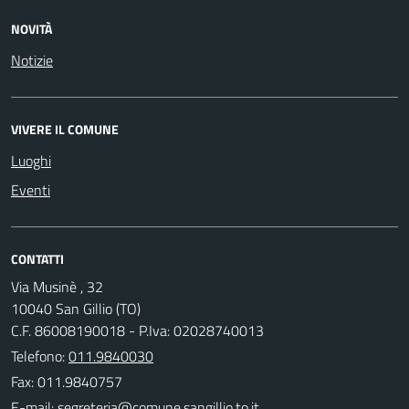
NOVITÀ
Notizie
VIVERE IL COMUNE
Luoghi
Eventi
CONTATTI
Via Musinè , 32
10040 San Gillio (TO)
C.F. 86008190018 - P.Iva: 02028740013
Telefono:
011.9840030
Fax: 011.9840757
E-mail: